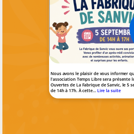
Nous avons le plaisir de vous informer q
l’association Temps Libre sera présente l
Ouvertes de La Fabrique de Sanvic, le 5 
de 14h à 17h. À cette…
Lire la suite
:
L
’
a
s
s
o