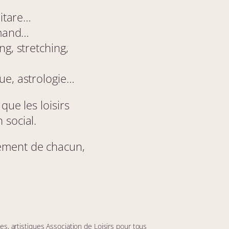
5
s
uitare…
e
lemand…
p
t
ng, stretching,
e
m
b
que, astrologie…
r
e
!
ue les loisirs
 social.
ssement de chacun,
lles, artistiques Association de Loisirs pour tous