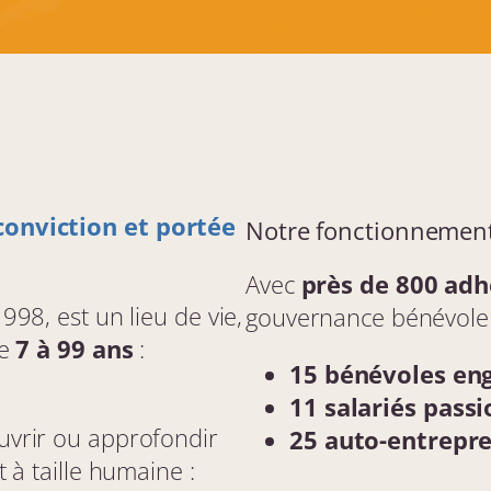
a
R
a
p
h
a
ë
l
l
e
conviction et portée
r
Notre fonctionnemen
e
n
Avec
près de 800 adh
d
e
998, est un lieu de vie,
gouvernance bénévole e
z
de
7 à 99 ans
:
-
15 bénévoles en
v
o
11 salariés pass
u
uvrir ou approfondir
s
25 auto-entrepr
l
 à taille humaine :
e