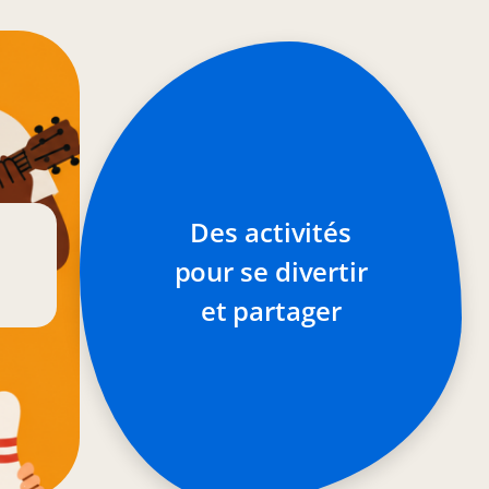
Des activités
pour se divertir
et partager