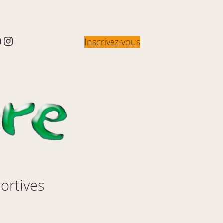
acebook
Instagram
Inscrivez-vous
portives