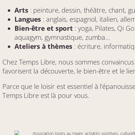
p
Arts
: peinture, dessin, théâtre, chant, g
e
a
Langues
: anglais, espagnol, italien, al
u
Bien-être et sport
: yoga, Pilates, Qi Go
x
P
aquagym, gymnastique, zumba…
o
r
Ateliers à thèmes
: écriture, informati
t
e
Chez Temps Libre, nous sommes convaincus q
s
O
favorisent la découverte, le bien-être et le lien
u
v
e
Parce que le loisir est essentiel à l’épanoui
r
Temps Libre est là pour vous.
t
e
s
d
e
L
a
Association loisirs au Havre: activités sportives, culture