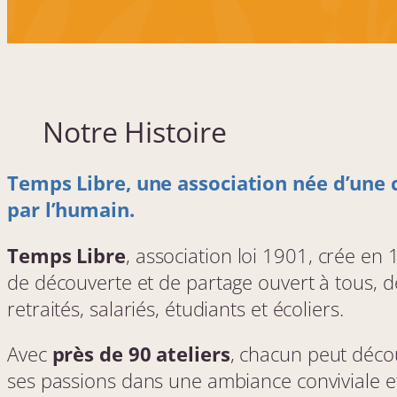
c
i
a
t
i
o
n
Notre Histoire
T
e
m
p
Temps Libre, une association née d’une 
s
par l’humain.
L
i
b
Temps Libre
, association loi 1901, crée en 1
r
e
de découverte et de partage ouvert à tous, 
p
retraités, salariés, étudiants et écoliers.
a
r
t
Avec
près de 90 ateliers
, chacun peut déco
i
c
ses passions dans une ambiance conviviale et
i