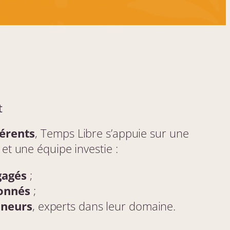
t
érents
, Temps Libre s’appuie sur une
t une équipe investie :
gagés
;
ionnés
;
eneurs
, experts dans leur domaine.