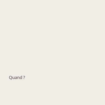
notamment les abdominaux.
C’est une méthode douce : placement précis,
mouvement lent et respiration profonde.
Quand ?