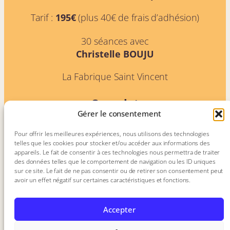
Tarif :
195€
(plus 40€ de frais d’adhésion)
30 séances avec
Christelle BOUJU
La Fabrique Saint Vincent
Complet
Gérer le consentement
Pour offrir les meilleures expériences, nous utilisons des technologies
telles que les cookies pour stocker et/ou accéder aux informations des
appareils. Le fait de consentir à ces technologies nous permettra de traiter
des données telles que le comportement de navigation ou les ID uniques
sur ce site. Le fait de ne pas consentir ou de retirer son consentement peut
avoir un effet négatif sur certaines caractéristiques et fonctions.
Accepter
AUTRES ACTIVITÉS MIEUX-ÊTRE :